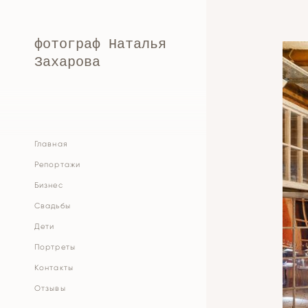
фотограф Наталья
Захарова
Главная
Репортажи
Бизнес
Cвадьбы
Дети
Портреты
Контакты
Отзывы